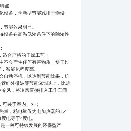
特点
化设备，为新型节能减排干燥设
，节能效果明显。
湿设备在高温低湿条件下的除湿性
；
，适合严格的干燥工艺；
中不会产生任何有害物质，烘干过
度，智能化程度高。
会自动停机，以达到节能效果，机
热管红外微波等节能
50%
以上，比烧
生冷风，将冷风直接排入工作车间
，可装于室内、外；
热量，耗电量仅为电加热器的
1
／
1
度电等于
4
度电。
，是一种可持续发展的环保型产