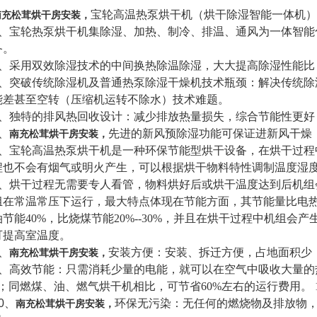
宝轮高温热泵烘干机（烘干除湿智能一体机）
南充松茸烘干房安装，
、宝轮热泵烘干机集除湿、加热、制冷、排温、通风为一体智能
备。
、采用双效除湿技术的中间换热除温除湿，大大提高除湿性能比
、突破传统除湿机及普通热泵除湿干燥机技术瓶颈：解决传统除
能差甚至空转（压缩机运转不除水）技术难题。
、独特的排风热回收设计：减少排放热量损失，综合节能性更好
、
先进的新风预除湿功能可保证进新风干燥
南充松茸烘干房安装，
6、宝轮高温热泵烘干机是一种环保节能型烘干设备，在烘干过程
程也不会有烟气或明火产生，可以根据烘干物料特性调制温度湿
7、烘干过程无需要专人看管，物料烘好后或烘干温度达到后机组
组在常温常压下运行，最大特点体现在节能方面，其节能量比电
油节能
40%
，比烧煤节能
20%--30%
，并且在烘干过程中机组会产
可提高室温度。
8、
安装方便：安装、拆迁方便，占地面积少
南充松茸烘干房安装，
9、高效节能：只需消耗少量的电能，就可以在空气中吸收大量的
；同燃煤、油、燃气烘干机相比，可节省
60%
左右的运行费用。
0、
环保无污染：无任何的燃烧物及排放物
南充松茸烘干房安装，