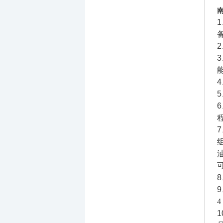
1
2
3
4
5
4
1